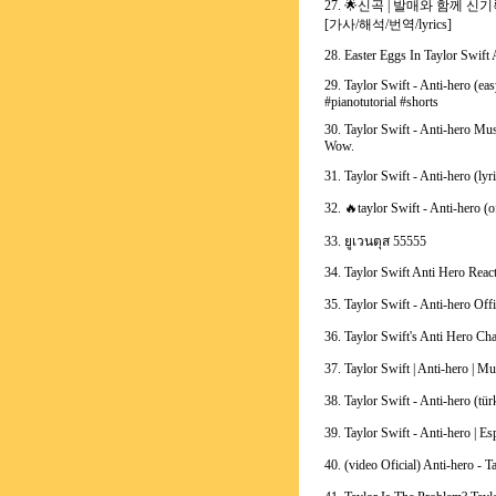
27. 🌟신곡 | 발매와 함께 신기록 달성 
[가사/해석/번역/lyrics]
28. Easter Eggs In Taylor Swift
29. Taylor Swift - Anti-hero (eas
#pianotutorial #shorts
30. Taylor Swift - Anti-hero Mu
Wow.
31. Taylor Swift - Anti-hero (lyri
32. 🔥taylor Swift - Anti-hero (o
33. ยูเวนตุส 55555
34. Taylor Swift Anti Hero Reac
35. Taylor Swift - Anti-hero Off
36. Taylor Swift's Anti Hero Cha
37. Taylor Swift | Anti-hero | Mu
38. Taylor Swift - Anti-hero (tür
39. Taylor Swift - Anti-hero | E
40. (video Oficial) Anti-hero - T