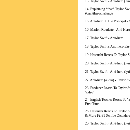
13. Taylor Swift - Anti-hero (lyri
14. Explaining *that* Taylor Swi
#tsantiherochallenge
15. Anti-hero X The Principal - 
16. Marlon Roudette - Anti Hero 
17. Taylor Swift - Anti-hero
18. Taylor Swift’s Anti-hero Eas
19. Hasanabi Reacts To Taylor S
20. Taylor Swift - Anti-hero (lyri
21. Taylor Swift - Anti-hero (lyri
22. Anti-hero (audio) - Taylor Sw
23. Producer Reacts To Taylor Sw
Video)
24. English Teacher Reacts To "
First Time
25. Hasanabi Reacts To Taylor Sw
& More Ft. #1 Swiftie Qtcindere
26. Taylor Swift - Anti-hero (lyri