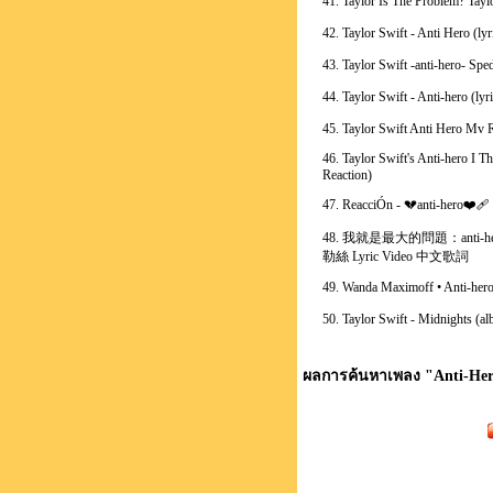
41. Taylor Is The Problem? Tayl
42. Taylor Swift - Anti Hero (lyr
43. Taylor Swift -anti-hero- Sp
45. Taylor Swift Anti Hero Mv R
46. Taylor Swift's Anti-hero I T
Reaction)
47. ReacciÓn - 💔anti-hero❤️‍🩹
48. 我就是最大的問題：anti-hero
勒絲 Lyric Video 中文歌詞
49. Wanda Maximoff • Anti-her
50. Taylor Swift - Midnights (a
ผลการค้นหาเพลง "
Anti-He