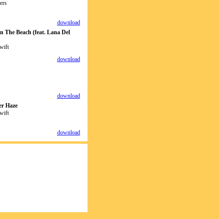
ers
download
 The Beach (feat. Lana Del
wift
download
download
r Haze
wift
download