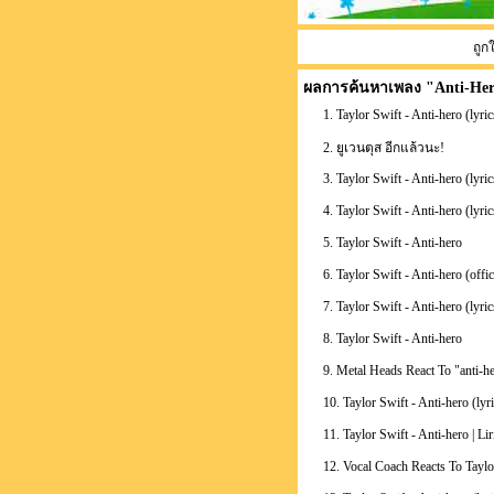
ถูก
ผลการค้นหาเพลง "
Anti-He
1. Taylor Swift - Anti-hero (lyric
2. ยูเวนตุส อีกแล้วนะ!
3. Taylor Swift - Anti-hero (lyric
4. Taylor Swift - Anti-hero (lyric
5. Taylor Swift - Anti-hero
6. Taylor Swift - Anti-hero (offic
7. Taylor Swift - Anti-hero (lyric
8. Taylor Swift - Anti-hero
9. Metal Heads React To "anti-h
10. Taylor Swift - Anti-hero (lyri
11. Taylor Swift - Anti-hero | L
12. Vocal Coach Reacts To Taylor