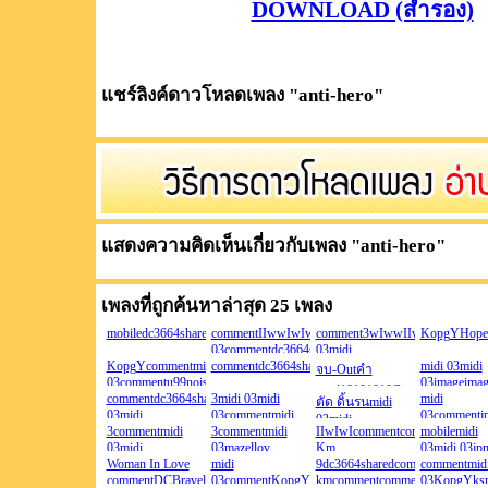
DOWNLOAD (สำรอง)
แชร์ลิงค์ดาวโหลดเพลง "
anti-hero
"
แสดงความคิดเห็นเกี่ยวกับเพลง "
anti-hero
"
เพลงที่ถูกค้นหาล่าสุด 25 เพลง
mobiledc3664sharedcomcommentcommentcommentdc3664sharedcomim
commentIIwwIwIwIwIIwwIwIwIwwIwIIwwIIwwI
comment3wIwwIIwwIwIwwIIw
KopgYHopel
03commentdc3664sharedcomimagecommentcomment
03midi
KopgYcommentmidi
commentdc3664sharedcom3commentcommentcomme
03imagecommentcommentcommen
midi 03midi
จบ-Outคำ
03commentu99noise
03
03imageima
สาป10101010CanCan3333A
commentdc3664sharedcom33wwwIIwIIwwIwwIIwwIwIIwwIwwIww
3midi 03midi
In Love maze
midi
ตัด ดิ้นรนmidi
น3333333ZUNOZUNOZUNO
03midi
03commentmidi
commentdc3
03commentjpf
03midi
03imagejpdc3664sharedcomjpcommentdc3664sharedcomjpcommentdc36
3commentmidi
03dc3664sharedcomdc3664sharedcomcommentco
3commentmidi
ตอบตอบสัญญา
IIwIwIcommentcommentwIww
albumcomme
mobilemidi
03KopgY3dc3664sharedcomcom
03
03midi
03mazellov
Km
2288
03midi 03jpm
นความหลัง<จูบ
fi
03KopgYdc3664sharedcomdc3664sharedcomcommentdc3664sharedc
Woman In Love
commentcommentcommentcommentdc3664sharedco
midi
wwIIwIIwIwIIjpIIwIIwII40
9dc3664sharedcomcommentcom
03dc3664sh
commentmid
จูบจูบจูบจูบจูบ
commentDCBravely
03commentKopgYstirfy
Km wwIIw40
kmcommentcommentcommentco
In Love
03KopgYks