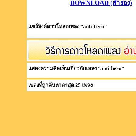
DOWNLOAD (สำรอง)
แชร์ลิงค์ดาวโหลดเพลง "
anti-hero
"
แสดงความคิดเห็นเกี่ยวกับเพลง "
anti-hero
"
เพลงที่ถูกค้นหาล่าสุด 25 เพลง