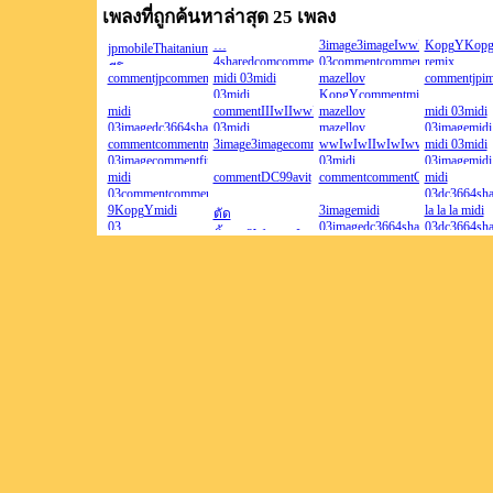
เพลงที่ถูกค้นหาล่าสุด 25 เพลง
…
3image3imageIwwIcommentIww
KopgYKopg
jpmobileThaitaniummม่
4sharedcomcomment93IwIwIIIIIIjpjpwwIIjpjpjpwj
03commentcommentjpimageco
remix
มีโฆษณา รวม
commentjpcommentAmagedon
03jpjpjpjpjpcommentyyyyyyyyyyyyyyyyyyyyyyyyy
midi 03midi
mazellov
commentjpim
เพลงไทยฮิตใน
03midi
KopgYcommentmidi
Tik Tok ฟั่งกัน
midi
03imagecommentcommentcommentmidi
commentIIIwIIwwIIwIIwIIwIwwIIwIwwIIwIIww
03comment3dc3664sharedcomj
mazellov
midi 03midi
03imagedc3664sharedcomOnly
03commentcommentcommentdc3664sharedcomcomm
03midi
mazellov
03imagemidi
ยาว
You -
commentcommentmidi
AM
03imagecommentcommentcommentjpdc3664sharedco
3image3imagecommentKopgYjpimagedc3664share
commentcommentmidi
wwIwIwIIwIwIwwIwwIIwwIIwI
03midi 03mi
midi 03midi
Bicommentcomment4
03imagecommentfirst
03
03commentcomment3commentc
03midi
03KopgYco
03imagemidi
kmcommentcommentdc3664sharedcommidi
albumdc3664sharedcomdc3664sharedcomcommentdc3664sharedcomdc
midi
commentDC99avit
zero
039KopgYGDGDKopgYdc3664sh
commentcommentGDlinkinpark
4sharedcom
0340 Km
midi
03commentcommentGDGDdc3664sharedcomGDGDdc3664sharedcomGD
----
03commentcommentcommentdc3664sharedcomcommentcommentcommen
3commentco
03dc3664sh
----------
9KopgYmidi
3imagemidi
Alone
la la la midi
ตัด
03…
03imagedc3664sharedcomcomm
03dc3664sh
ดิ้นรน3Woman In
4sharedcomdc3664sharedcomcommentcommentcommentdc3664shared
4sharedcomj
Love
----------------
03dc3664sh
KopgYKopgYmidi
4sharedcom
03dc3664sharedcomcommentcommentcommentdc36
kmjpmidi
03mobileGD
03jpmidi
03GDSNSD6