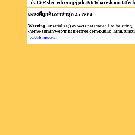
"
dc3664sharedcomjpjpdc3664sharedcom33ferb
เพลงที่ถูกค้นหาล่าสุด 25 เพลง
Warning
: unserialize() expects parameter 1 to be string,
/home/admin/web/mp3freefree.com/public_html/functi
dc3664sharedcomjpjpdc3664sharedcom33ferbinden