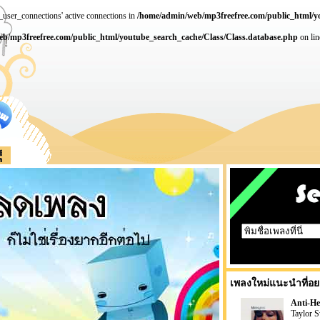
user_connections' active connections in
/home/admin/web/mp3freefree.com/public_html/y
b/mp3freefree.com/public_html/youtube_search_cache/Class/Class.database.php
on li
เพลงใหม่แนะนำที่อย
Anti-He
Taylor S