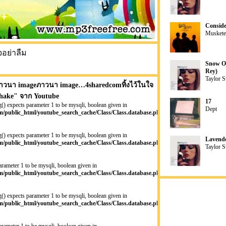
Conside
Muskete
จอย่าลืม
Snow On
Rey)
Taylor S
วนา imageภาวนา image…4sharedcomทิ้งไว้ในใจ
hake
" จาก Youtube
17
() expects parameter 1 to be mysqli, boolean given in
Dept
/public_html/youtube_search_cache/Class/Class.database.php
() expects parameter 1 to be mysqli, boolean given in
Lavende
/public_html/youtube_search_cache/Class/Class.database.php
Taylor S
arameter 1 to be mysqli, boolean given in
/public_html/youtube_search_cache/Class/Class.database.php
() expects parameter 1 to be mysqli, boolean given in
/public_html/youtube_search_cache/Class/Class.database.php