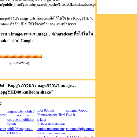
arameter 1 to be mysqli, boolean given in
/public_html/youtube_search_cache/Class/Class.database.php
ageภาวนา image…4sharedcomทิ้งไว้ในใจ live KopgYHD40
utube กำลังแก้ไข ให้ใช้จากข้างล่างแทนชั่วคราว
วนา imageภาวนา image…4sharedcomทิ้งไว้ในใจ
hake
" จาก Google
กรุณารอซักครู่....
ลง "
KopgYภาวนา imageภาวนา image…
e KopgYHD40 kmBoom shake
"
ง
midi 03midi
commentGood
imgmobilemobile3พร้อม
ommentcommentcommentcommentcommentcommentcommentdc3664sharedcomdc3664shared
03imageimageIIIwIwwIwwIwIIwIwwIIwwIIwwIwIwwIIwwIIwIw
Bye ft
ทุกกรณีที่จะเจ็บ
agejpimageFlFA
commentmobilecommentcommentZedd
03midi
la la la
แมน มณีวรรณ
beauti
03imagecommentcommentdc3664sharedcomimagejpimagedc3664sh
dc3664sharedcommobiledc3664sharedcomcommentdc3664share
ntmidi
midi 03imagemidi
--------
commentcommentcommentcommentmidi
commentjpjpcommentcomment
0340 Km
03commentcommentcommentcommentcommentdc3664sharedcomco