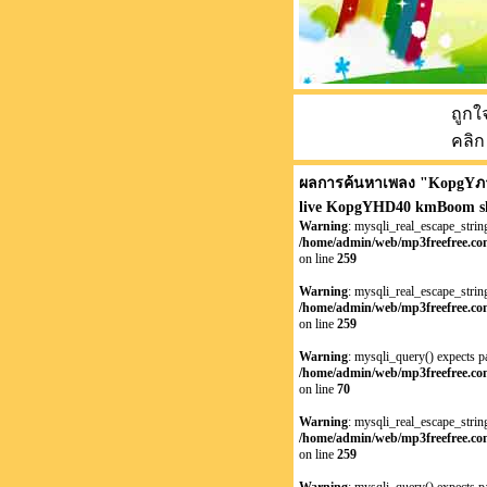
ถูกใ
คลิก
ผลการค้นหาเพลง "
KopgYภา
live KopgYHD40 kmBoom s
Warning
: mysqli_real_escape_string
/home/admin/web/mp3freefree.com
on line
259
Warning
: mysqli_real_escape_string
/home/admin/web/mp3freefree.com
on line
259
Warning
: mysqli_query() expects p
/home/admin/web/mp3freefree.com
on line
70
Warning
: mysqli_real_escape_string
/home/admin/web/mp3freefree.com
on line
259