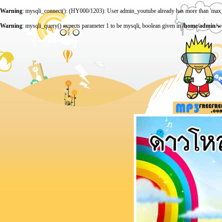
Warning
: mysqli_connect(): (HY000/1203): User admin_youtube already has more than 'max_
Warning
: mysqli_query() expects parameter 1 to be mysqli, boolean given in
/home/admin/we