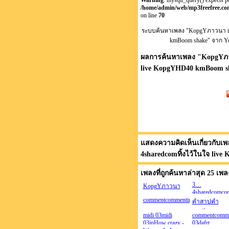
Warning
: mysqli_query() expects p
/home/admin/web/mp3freefree.com
on line
70
ระบบค้นหาเพลง "KopgYภาวนา im
kmBoom shake" จาก Yo
ผลการค้นหาเพลง "
KopgYภา
live KopgYHD40 kmBoom s
แสดงความคิดเห็นเกี่ยวกับเพ
4sharedcomทิ้งไว้ในใจ liv
เพลงที่ถูกค้นหาล่าสุด 25 เพล
3…
KopgYภาวนา
4sharedcomc
imageภาวนา
commentcommentimagecommentim
คำสาปคำ
image…
สาปIจูบจูบจูบ
4sharedcomทิ้งไว้
midi 03midi
commentcomme
จบ-Outจบ-
ในใจ live
03jpHow crazy -
03dafrt