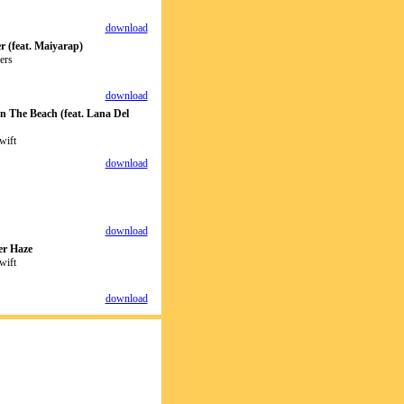
download
r (feat. Maiyarap)
ers
download
 The Beach (feat. Lana Del
wift
download
download
r Haze
wift
download