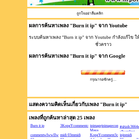
ถูกใจอย่าลืมคลิก
ผลการค้นหาเพลง "
Burn it ip
" จาก Youtube
ระบบค้นหาเพลง "Burn it ip" จาก Youtube กำลังแก้ไข ใ
ชั่วคราว
ผลการค้นหาเพลง "
Burn it ip
" จาก Google
กรุณารอซักครู่....
แสดงความคิดเห็นเกี่ยวกับเพลง "
Burn it ip
"
เพลงที่ถูกค้นหาล่าสุด 25 เพลง
Burn it ip
3KopgYcommentcommentcommentcomment3dc3664s
jpimagejpimagecommentKopgYc
ตอบdc3664sh
Maya
albumfirst
commentwIwwIIwwIwIIwIwIwIIwIwwIwwIIwwIwIwwdc3664sharedc
midi 03mmidi
KopgYcomment3comment…
jpjpmidi
albumfirst