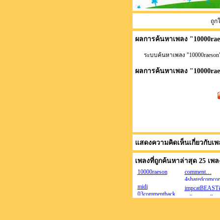
ถูก
ผลการค้นหาเพลง "
10000rae
ระบบค้นหาเพลง "10000raeson"
ผลการค้นหาเพลง "
10000rae
แสดงความคิดเห็นเกี่ยวกับเพ
เพลงที่ถูกค้นหาล่าสุด 25 เพล
10000raeson
comment…
4sharedcomcom
midi
titan
impcatBEAST
03commentback
นสัญญานสัญ
home
นสัญญา
น10สัญญานจู