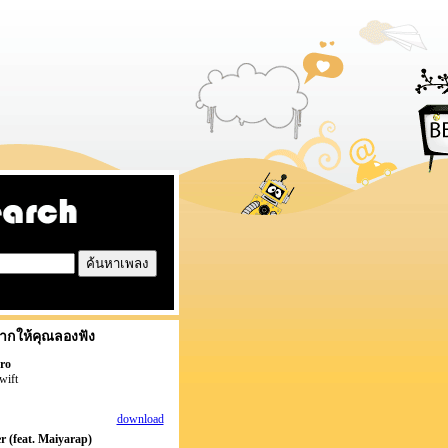
ากให้คุณลองฟัง
ro
wift
download
r (feat. Maiyarap)