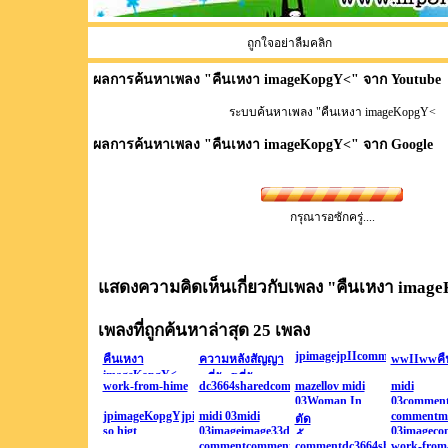
ถูกใจอย่าลืมคลิก
ผลการค้นหาเพลง "
คืนเหงา imageKopgY<
" จาก Youtube
ระบบค้นหาเพลง "คืนเหงา imageKopgY<
ผลการค้นหาเพลง "
คืนเหงา imageKopgY<
" จาก Google
กรุณารอซักครู่....
แสดงความคิดเห็นเกี่ยวกับเพลง "
คืนเหงา imag
เพลงที่ถูกค้นหาล่าสุด 25 เพลง
jpimagejpIIcommentjpimag
คืนเหงา
ความหลังสัญญา
wwIIwwคื
imageKopgY<
นที่รัก Pที่รัก
เหงา
work-from-hime
dc3664sharedcomdc3664sharedcomcommentim
mazellov midi
midi
3imageII
Pสัญญา
03Woman In
03commen
03comment
jpimageKopgYjpimagewcomment6she
นjpjpjpจบ-
midi 03midi
Love
commentmi
ตัด
03Woman 
so higt
03imageimage33dc3664sharedcomdc3664shar
3dc3664sharedcomdc3664s
03imageco
Outจูบจูบจูบจูบ
ดิ้นรนcommentcommentmidi
Love
…
commentcommentmidi
commentdc3664sharedcomd
work-from