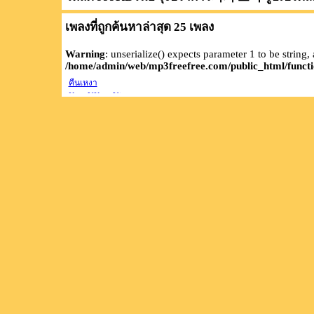
เพลงที่ถูกค้นหาล่าสุด 25 เพลง
Warning
: unserialize() expects parameter 1 to be string,
/home/admin/web/mp3freefree.com/public_html/functi
คืนเหงา
KopgYKopgYjpดาว
โหลด
999KBวินัย รุ่ง
ปราการ저의 그
녀 จูบเปรตสัมเภ
สี