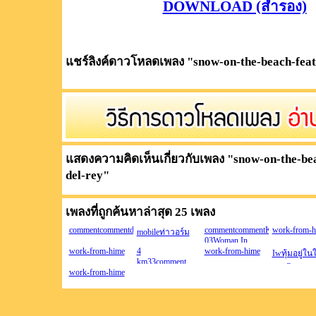
DOWNLOAD (สำรอง)
แชร์ลิงค์ดาวโหลดเพลง "
snow-on-the-beach-feat
แสดงความคิดเห็นเกี่ยวกับเพลง "
snow-on-the-bea
del-rey
"
เพลงที่ถูกค้นหาล่าสุด 25 เพลง
commentcommentdc3664sharedcomdc3664sharedcomdc3664sharedcomd
commentcommentKopgYmidi
work-from-h
mobileท่าวอร์ม
03Woman In
work-from-hime
4
Love midi
work-from-hime
Iwทุ้มอยู่ใน
km33comment…
03dc3664sharedcomdc3664sha
จบ-Outทหา
work-from-hime
4sharedcomcomment4
เกณฑ์ผลัด
kmmobilejpcommentSNSDSNSDGDjpSNSDjpcom
เกณฑ์ผลัดจ
Outจูบจูบ4