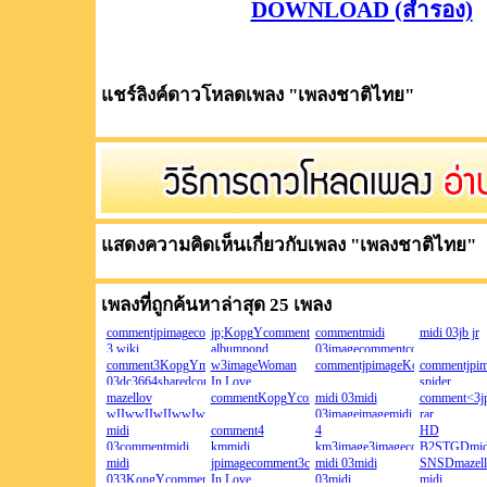
DOWNLOAD (สำรอง)
แชร์ลิงค์ดาวโหลดเพลง "
เพลงชาติไทย
"
แสดงความคิดเห็นเกี่ยวกับเพลง "
เพลงชาติไทย
"
เพลงที่ถูกค้นหาล่าสุด 25 เพลง
commentjpimagecommentwcommentheors
jp;KopgYcomment3commentcommentcommentcomme
commentmidi
midi 03jb jr
3 wiki
albumpond
03imagecommentcommentcomme
comment3KopgYmidi
w3imageWoman
be
commentjpimageKopgYcommentm
commentjpi
03dc3664sharedcomcommentcommentcommentjpcommentcommentcom
In Love
spider
mazellov
dc3664sharedcomWoman
commentKopgYcomment33's
midi 03midi
comment<3jp
wIIwwIIwIIwwIwIIwwIwIwwIwwIIwIwwIwKopgYKopgYjpcommentcom
In Love
03imageimagemidi
rar
midi
commentcommentcommentcommentcommentcommen
comment4
03midi
4
HD
03commentmidi
03commentjpimagecommentcommentcommentcomm
kmmidi
03imageimagecommentcomment
km3image3imagecommentdc3664
B2STGDmid
03Woman In
midi
03imagecommentKopgYcommentcommentcommentm
jpimagecomment3commentWoman
midi 03midi
SNSDmazell
034 kmGD
Love
033KopgYcommentcommentKopgYcommentdc3664sharedcommidi
03midi
In Love
03midi
midi