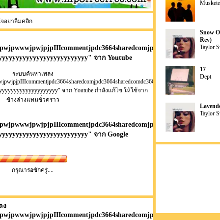
Muskete
ใจอย่าลืมคลิก
Snow On
Rey)
Taylor S
wjpwjpwwwjpwjpjpIIIcommentjpdc3664sharedcomjpdc3664sharedcomdc3
yyyyyyyyyyyyyyyyyyyyyyyyyy
" จาก Youtube
17
ระบบค้นหาเพลง
Dept
wwjpwjpjpIIIcommentjpdc3664sharedcomjpdc3664sharedcomdc3664sharedcomdc3664shared
yyyyyyyyyyyyyyyyyyyy" จาก Youtube กำลังแก้ไข ให้ใช้จาก
ข้างล่างแทนชั่วคราว
Lavende
Taylor S
wjpwjpwwwjpwjpjpIIIcommentjpdc3664sharedcomjpdc3664sharedcomdc3
yyyyyyyyyyyyyyyyyyyyyyyyyy
" จาก Google
กรุณารอซักครู่....
ลง
wjpwjpwwwjpwjpjpIIIcommentjpdc3664sharedcomjpdc3664sharedcomdc3