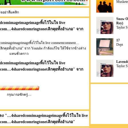
Muskete
ใจอย่าลืมคลิก
Snow On
comimageimageimageทิ้งไว้ในใจ live
Rey)
Taylor S
m…4sharedcomringtoneเลิกคุยทั้งอำเภอ
" จาก
17
omimageimageimageทิ้งไว้ในใจ live commentcomment…
Dept
ิกคุยทั้งอำเภอ" จาก Youtube กำลังแก้ไข ให้ใช้จากข้างล่าง
แทนชั่วคราว
Lavende
comimageimageimageทิ้งไว้ในใจ live
Taylor S
m…4sharedcomringtoneเลิกคุยทั้งอำเภอ
" จาก
กรุณารอซักครู่....
ลง "
…4sharedcomimageimageimageทิ้งไว้ในใจ live
m…4sharedcomringtoneเลิกคุยทั้งอำเภอ
"