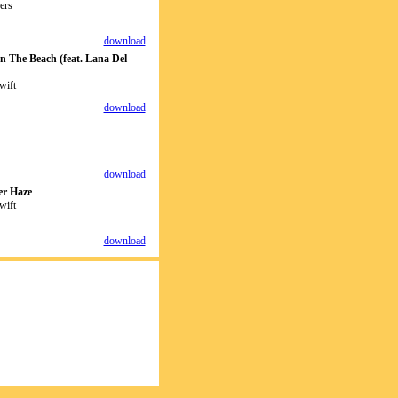
ers
download
 The Beach (feat. Lana Del
wift
download
download
r Haze
wift
download