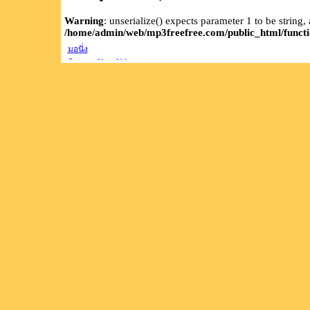
Warning
: unserialize() expects parameter 1 to be string,
/home/admin/web/mp3freefree.com/public_html/functi
มอนิ่ง
คิสimageKopgYdream-
love