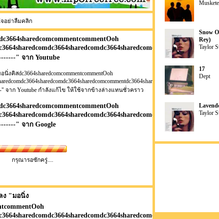
Muskete
ใจอย่าลืมคลิก
Snow On
ิสdc3664sharedcomcommentcommentOoh
Rey)
Taylor S
c3664sharedcomdc3664sharedcomdc3664sharedcomcommentdc3664sha
-------
" จาก Youtube
17
อนิ่งคิสdc3664sharedcomcommentcommentOoh
Dept
haredcomdc3664sharedcomdc3664sharedcomcommentdc3664sharedcomcommentGDcomment
--------" จาก Youtube กำลังแก้ไข ให้ใช้จากข้างล่างแทนชั่วคราว
ิสdc3664sharedcomcommentcommentOoh
Lavende
Taylor S
c3664sharedcomdc3664sharedcomdc3664sharedcomcommentdc3664sha
-------
" จาก Google
กรุณารอซักครู่....
ลง "
มอนิ่ง
ntcommentOoh
c3664sharedcomdc3664sharedcomdc3664sharedcomcommentdc3664sha