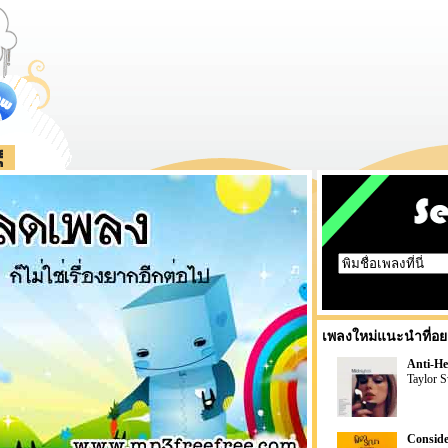
เพลงใหม่แนะนำที่อย
Anti-He
Taylor S
Conside