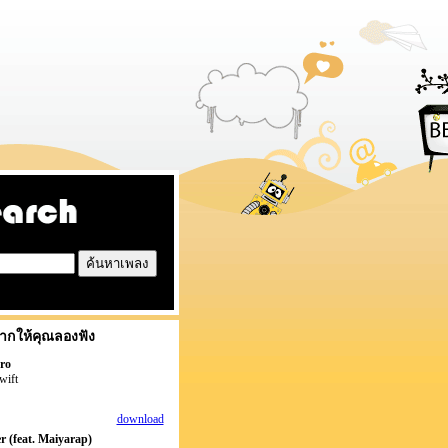
ากให้คุณลองฟัง
ro
wift
download
r (feat. Maiyarap)